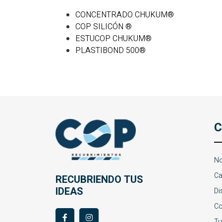
CONCENTRADO CHUKUM®
COP SILICÓN ®
ESTUCOP CHUKUM®
PLASTIBOND 500®
C
No
Ca
RECUBRIENDO TUS
IDEAS
Di
Co
Tu