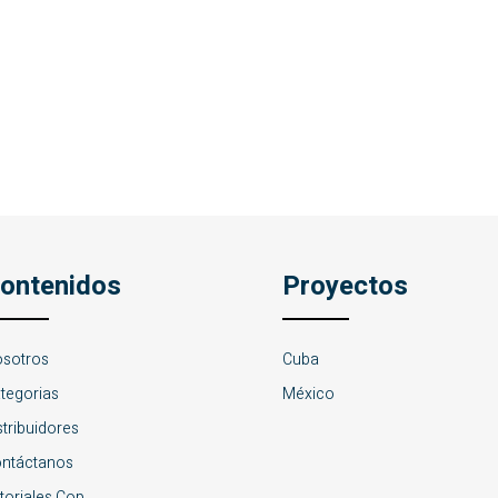
ontenidos
Proyectos
sotros
Cuba
tegorias
México
stribuidores
ntáctanos
toriales Cop